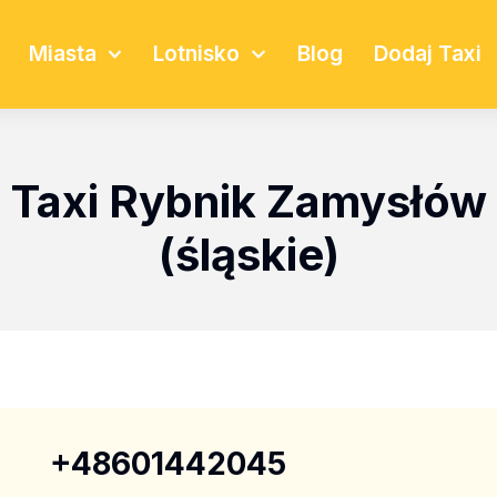
Miasta
Lotnisko
Blog
Dodaj Taxi
Taxi Rybnik Zamysłów
(śląskie)
+48601442045