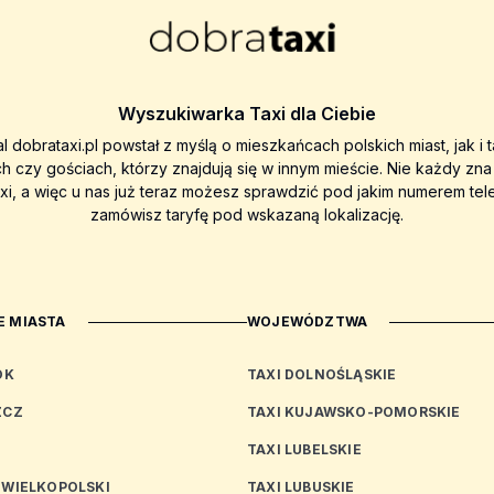
Wyszukiwarka Taxi dla Ciebie
al dobrataxi.pl powstał z myślą o mieszkańcach polskich miast, jak i 
ch czy gościach, którzy znajdują się w innym mieście. Nie każdy zn
axi, a więc u nas już teraz możesz sprawdzić pod jakim numerem tel
zamówisz taryfę pod wskazaną lokalizację.
 MIASTA
WOJEWÓDZTWA
OK
TAXI DOLNOŚLĄSKIE
ZCZ
TAXI KUJAWSKO-POMORSKIE
TAXI LUBELSKIE
 WIELKOPOLSKI
TAXI LUBUSKIE