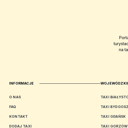
Port
turysta
na t
INFORMACJE
WOJEWÓDZKIE
O NAS
TAXI BIAŁYST
FAQ
TAXI BYDGOS
KONTAKT
TAXI GDAŃSK
DODAJ TAXI
TAXI GORZÓW