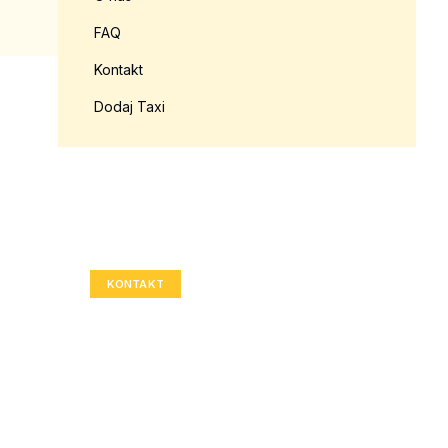
FAQ
Kontakt
Dodaj Taxi
Twoja reklama tutaj?
Rozmiar: 336x280 px
KONTAKT