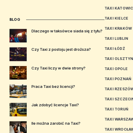
TAXI KATOWI
TAXI KIELCE
BLOG
TAXI KRAKÓW
Dlaczego w taksówce siada się z tyłu?
TAXI LUBLIN
TAXI ŁÓDŹ
Czy Taxi z postoju jest droższa?
TAXI OLSZTY
Czy Taxi liczy w dwie strony?
TAXI OPOLE
TAXI POZNAŃ
Praca Taxi bez licencji?
TAXI RZESZÓ
TAXI SZCZECI
Jak zdobyć licencje Taxi?
TAXI TORUŃ
TAXI WARSZA
Ile można zarobić na Taxi?
TAXI WROCŁA