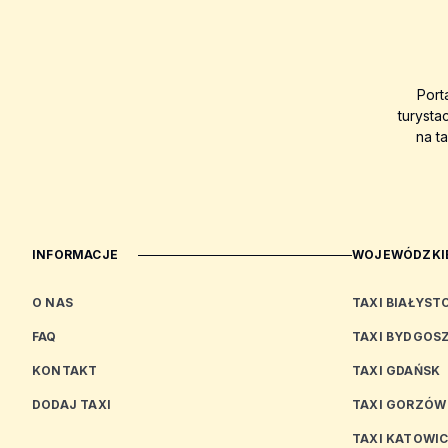
Port
turysta
na t
INFORMACJE
WOJEWÓDZKIE
O NAS
TAXI BIAŁYST
FAQ
TAXI BYDGOS
KONTAKT
TAXI GDAŃSK
DODAJ TAXI
TAXI GORZÓW
TAXI KATOWI