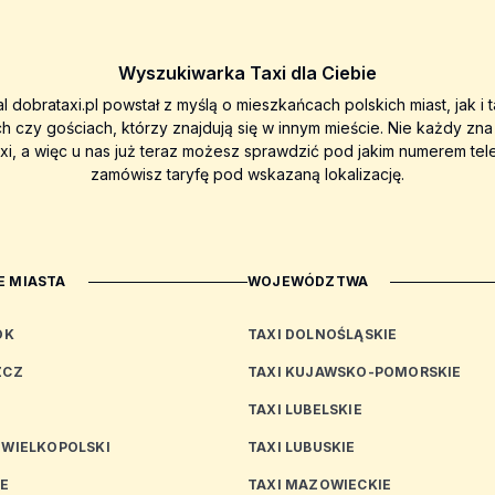
Wyszukiwarka Taxi dla Ciebie
al dobrataxi.pl powstał z myślą o mieszkańcach polskich miast, jak i 
ch czy gościach, którzy znajdują się w innym mieście. Nie każdy zn
axi, a więc u nas już teraz możesz sprawdzić pod jakim numerem tel
zamówisz taryfę pod wskazaną lokalizację.
 MIASTA
WOJEWÓDZTWA
OK
TAXI DOLNOŚLĄSKIE
ZCZ
TAXI KUJAWSKO-POMORSKIE
TAXI LUBELSKIE
 WIELKOPOLSKI
TAXI LUBUSKIE
CE
TAXI MAZOWIECKIE