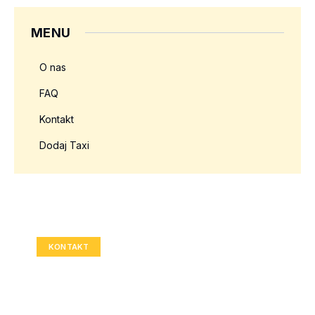
MENU
O nas
FAQ
Kontakt
Dodaj Taxi
Twoja reklama tutaj?
Rozmiar: 336x280 px
KONTAKT