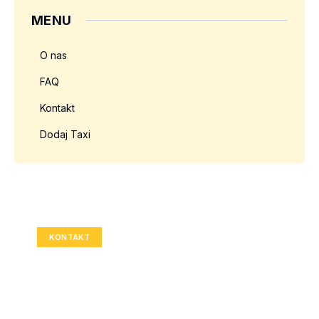
MENU
O nas
FAQ
Kontakt
Dodaj Taxi
Twoja reklama tutaj?
Rozmiar: 336x280 px
KONTAKT