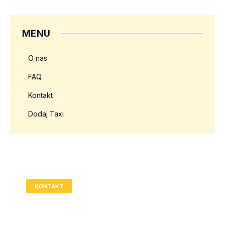
MENU
O nas
FAQ
Kontakt
Dodaj Taxi
Twoja reklama tutaj?
Rozmiar: 336x280 px
KONTAKT