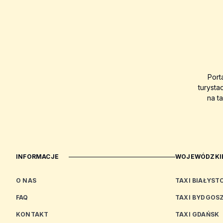
Port
turysta
na t
INFORMACJE
WOJEWÓDZKIE
O NAS
TAXI BIAŁYST
FAQ
TAXI BYDGOS
KONTAKT
TAXI GDAŃSK