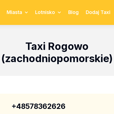
Miasta
Lotnisko
Blog
Dodaj Taxi
Taxi Rogowo
(zachodniopomorskie)
+48578362626