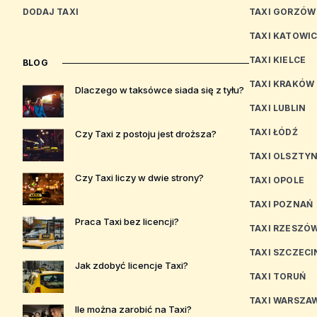
DODAJ TAXI
TAXI GORZÓW
TAXI KATOWI
TAXI KIELCE
BLOG
TAXI KRAKÓW
Dlaczego w taksówce siada się z tyłu?
TAXI LUBLIN
TAXI ŁÓDŹ
Czy Taxi z postoju jest droższa?
TAXI OLSZTY
Czy Taxi liczy w dwie strony?
TAXI OPOLE
TAXI POZNAŃ
Praca Taxi bez licencji?
TAXI RZESZÓ
TAXI SZCZECI
Jak zdobyć licencje Taxi?
TAXI TORUŃ
TAXI WARSZA
Ile można zarobić na Taxi?