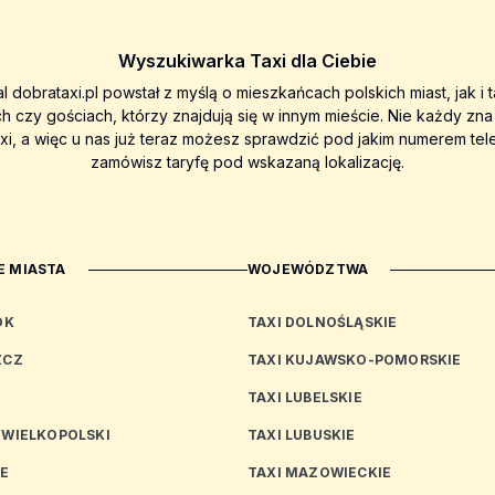
Wyszukiwarka Taxi dla Ciebie
al dobrataxi.pl powstał z myślą o mieszkańcach polskich miast, jak i 
ch czy gościach, którzy znajdują się w innym mieście. Nie każdy zn
axi, a więc u nas już teraz możesz sprawdzić pod jakim numerem tel
zamówisz taryfę pod wskazaną lokalizację.
 MIASTA
WOJEWÓDZTWA
OK
TAXI DOLNOŚLĄSKIE
ZCZ
TAXI KUJAWSKO-POMORSKIE
TAXI LUBELSKIE
 WIELKOPOLSKI
TAXI LUBUSKIE
CE
TAXI MAZOWIECKIE