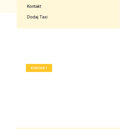
Kontakt
Dodaj Taxi
Twoja reklama tutaj?
Rozmiar: 336x280 px
KONTAKT