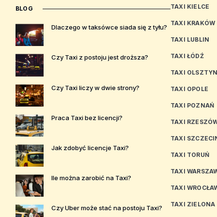
TAXI KIELCE
BLOG
TAXI KRAKÓW
Dlaczego w taksówce siada się z tyłu?
TAXI LUBLIN
TAXI ŁÓDŹ
Czy Taxi z postoju jest droższa?
TAXI OLSZTY
Czy Taxi liczy w dwie strony?
TAXI OPOLE
TAXI POZNAŃ
Praca Taxi bez licencji?
TAXI RZESZÓ
TAXI SZCZECI
Jak zdobyć licencje Taxi?
TAXI TORUŃ
TAXI WARSZA
Ile można zarobić na Taxi?
TAXI WROCŁA
TAXI ZIELONA
Czy Uber może stać na postoju Taxi?