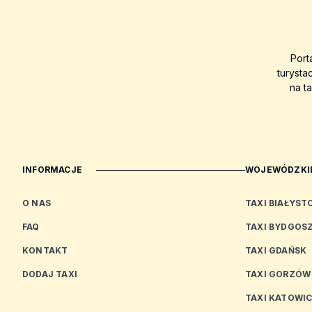
Port
turysta
na t
INFORMACJE
WOJEWÓDZKIE
O NAS
TAXI BIAŁYST
FAQ
TAXI BYDGOS
KONTAKT
TAXI GDAŃSK
DODAJ TAXI
TAXI GORZÓW
TAXI KATOWI