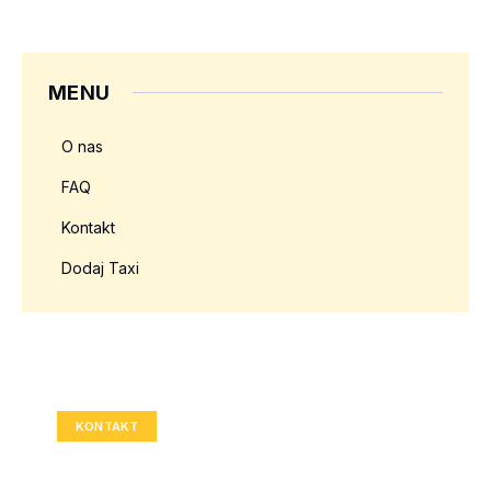
MENU
O nas
FAQ
Kontakt
Dodaj Taxi
Twoja reklama tutaj?
Rozmiar: 336x280 px
KONTAKT