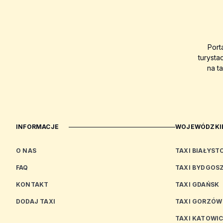
Port
turysta
na t
INFORMACJE
WOJEWÓDZKIE
O NAS
TAXI BIAŁYST
FAQ
TAXI BYDGOS
KONTAKT
TAXI GDAŃSK
DODAJ TAXI
TAXI GORZÓW
TAXI KATOWI