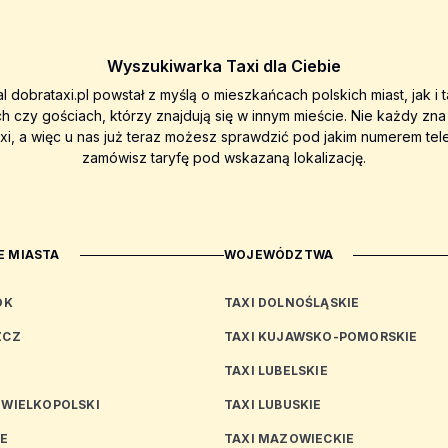
Wyszukiwarka Taxi dla Ciebie
al dobrataxi.pl powstał z myślą o mieszkańcach polskich miast, jak i 
ch czy gościach, którzy znajdują się w innym mieście. Nie każdy zn
axi, a więc u nas już teraz możesz sprawdzić pod jakim numerem tel
zamówisz taryfę pod wskazaną lokalizację.
 MIASTA
WOJEWÓDZTWA
OK
TAXI DOLNOŚLĄSKIE
ZCZ
TAXI KUJAWSKO-POMORSKIE
TAXI LUBELSKIE
 WIELKOPOLSKI
TAXI LUBUSKIE
CE
TAXI MAZOWIECKIE