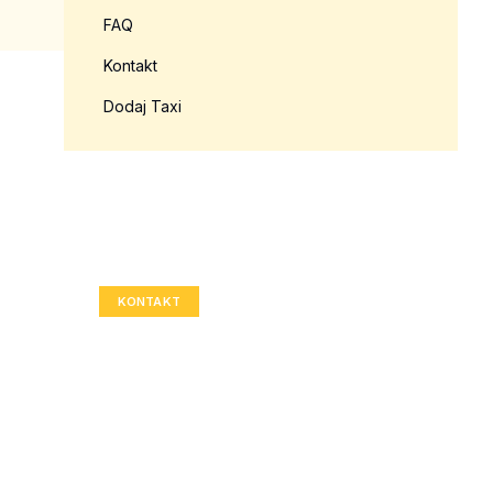
FAQ
Kontakt
Dodaj Taxi
Twoja reklama tutaj?
Rozmiar: 336x280 px
KONTAKT