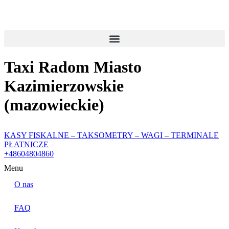
Przejdź
do
treści
Taxi Radom Miasto
Kazimierzowskie
(mazowieckie)
KASY FISKALNE – TAKSOMETRY – WAGI – TERMINALE
PŁATNICZE
+48604804860
Menu
O nas
FAQ