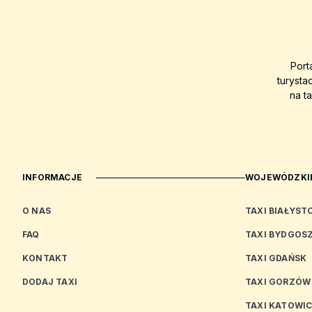
Port
turysta
na t
INFORMACJE
WOJEWÓDZKIE
O NAS
TAXI BIAŁYST
FAQ
TAXI BYDGOS
KONTAKT
TAXI GDAŃSK
DODAJ TAXI
TAXI GORZÓW
TAXI KATOWI