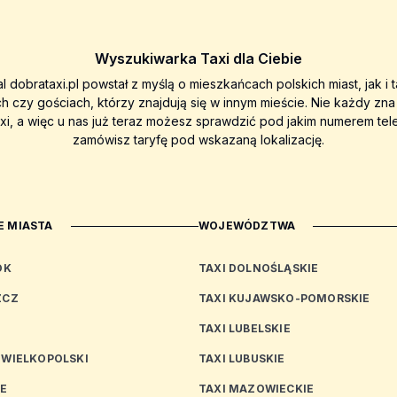
Wyszukiwarka Taxi dla Ciebie
al dobrataxi.pl powstał z myślą o mieszkańcach polskich miast, jak i 
ch czy gościach, którzy znajdują się w innym mieście. Nie każdy zn
axi, a więc u nas już teraz możesz sprawdzić pod jakim numerem tel
zamówisz taryfę pod wskazaną lokalizację.
 MIASTA
WOJEWÓDZTWA
OK
TAXI DOLNOŚLĄSKIE
ZCZ
TAXI KUJAWSKO-POMORSKIE
TAXI LUBELSKIE
 WIELKOPOLSKI
TAXI LUBUSKIE
CE
TAXI MAZOWIECKIE