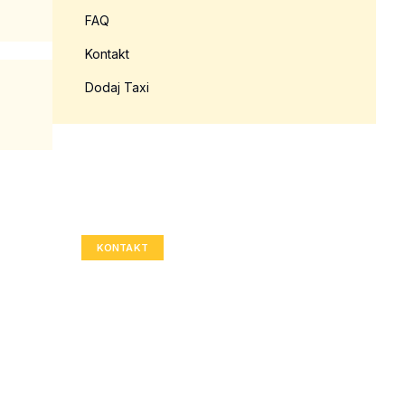
FAQ
Kontakt
Dodaj Taxi
Twoja reklama tutaj?
Rozmiar: 336x280 px
KONTAKT