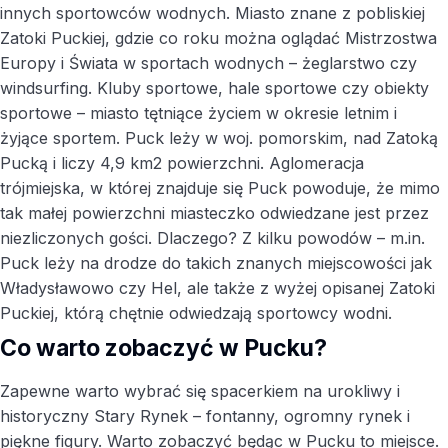
innych sportowców wodnych. Miasto znane z pobliskiej
Zatoki Puckiej, gdzie co roku można oglądać Mistrzostwa
Europy i Świata w sportach wodnych – żeglarstwo czy
windsurfing. Kluby sportowe, hale sportowe czy obiekty
sportowe – miasto tętniące życiem w okresie letnim i
żyjące sportem. Puck leży w woj. pomorskim, nad Zatoką
Pucką i liczy 4,9 km2 powierzchni. Aglomeracja
trójmiejska, w której znajduje się Puck powoduje, że mimo
tak małej powierzchni miasteczko odwiedzane jest przez
niezliczonych gości. Dlaczego? Z kilku powodów – m.in.
Puck leży na drodze do takich znanych miejscowości jak
Władysławowo czy Hel, ale także z wyżej opisanej Zatoki
Puckiej, którą chętnie odwiedzają sportowcy wodni.
Co warto zobaczyć w Pucku?
Zapewne warto wybrać się spacerkiem na urokliwy i
historyczny Stary Rynek – fontanny, ogromny rynek i
piękne figury. Warto zobaczyć będąc w Pucku to miejsce.