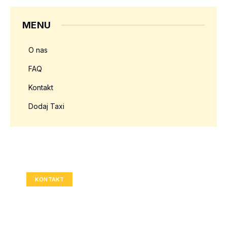
MENU
O nas
FAQ
Kontakt
Dodaj Taxi
Twoja reklama tutaj?
Rozmiar: 336x280 px
KONTAKT