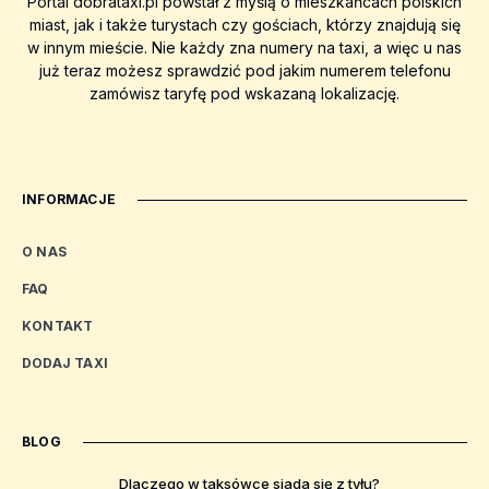
Portal dobrataxi.pl powstał z myślą o mieszkańcach polskich
miast, jak i także turystach czy gościach, którzy znajdują się
w innym mieście. Nie każdy zna numery na taxi, a więc u nas
już teraz możesz sprawdzić pod jakim numerem telefonu
zamówisz taryfę pod wskazaną lokalizację.
INFORMACJE
O NAS
FAQ
KONTAKT
DODAJ TAXI
BLOG
Dlaczego w taksówce siada się z tyłu?