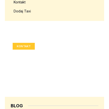
Kontakt
Dodaj Taxi
Twoja reklama tutaj?
Rozmiar: 336x280 px
KONTAKT
BLOG