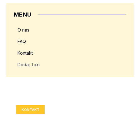
MENU
O nas
FAQ
Kontakt
Dodaj Taxi
Twoja reklama tutaj?
Rozmiar: 336x280 px
KONTAKT