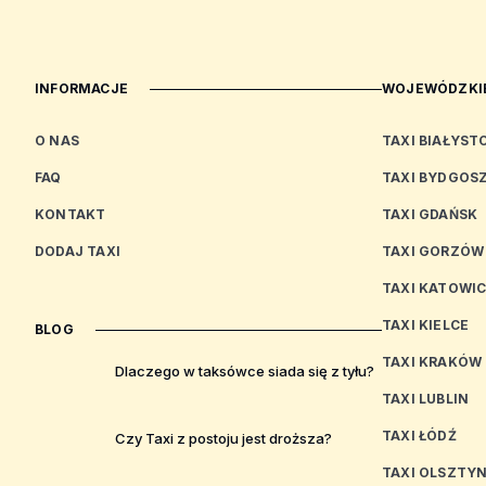
INFORMACJE
WOJEWÓDZKIE
O NAS
TAXI BIAŁYST
FAQ
TAXI BYDGOS
KONTAKT
TAXI GDAŃSK
DODAJ TAXI
TAXI GORZÓW
TAXI KATOWI
TAXI KIELCE
BLOG
TAXI KRAKÓW
Dlaczego w taksówce siada się z tyłu?
TAXI LUBLIN
TAXI ŁÓDŹ
Czy Taxi z postoju jest droższa?
TAXI OLSZTY