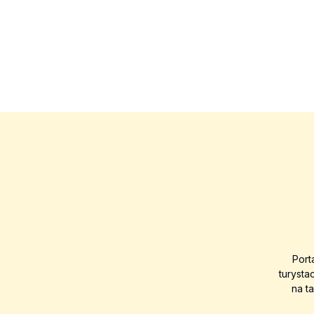
Port
turysta
na t