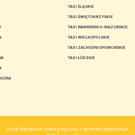
TAXI ŚLĄSKIE
TAXI ŚWIĘTOKRZYSKIE
W
TAXI WARMIŃSKO-MAZURSKIE
N
TAXI WIELKOPOLSKIE
TAXI ZACHODNIOPOMORSKIE
WA
TAXI ŁÓDZKIE
W
 GÓRA
Portal
dobrataxi.pl
został połączony z serwisem
zlaptaryfe.pl
.