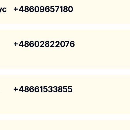
yc
+48609657180
+48602822076
k
+48661533855