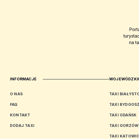
Port
turysta
na t
INFORMACJE
WOJEWÓDZKIE
O NAS
TAXI BIAŁYST
FAQ
TAXI BYDGOS
KONTAKT
TAXI GDAŃSK
DODAJ TAXI
TAXI GORZÓW
TAXI KATOWI