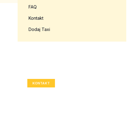
FAQ
Kontakt
Dodaj Taxi
Twoja reklama tutaj?
Rozmiar: 336x280 px
KONTAKT