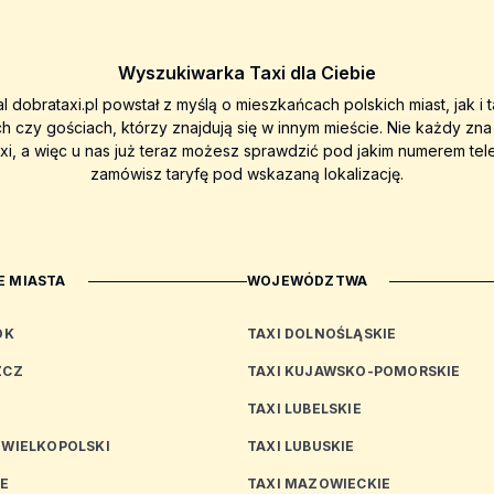
Wyszukiwarka Taxi dla Ciebie
al dobrataxi.pl powstał z myślą o mieszkańcach polskich miast, jak i 
ch czy gościach, którzy znajdują się w innym mieście. Nie każdy zn
axi, a więc u nas już teraz możesz sprawdzić pod jakim numerem tel
zamówisz taryfę pod wskazaną lokalizację.
 MIASTA
WOJEWÓDZTWA
OK
TAXI DOLNOŚLĄSKIE
ZCZ
TAXI KUJAWSKO-POMORSKIE
TAXI LUBELSKIE
 WIELKOPOLSKI
TAXI LUBUSKIE
CE
TAXI MAZOWIECKIE