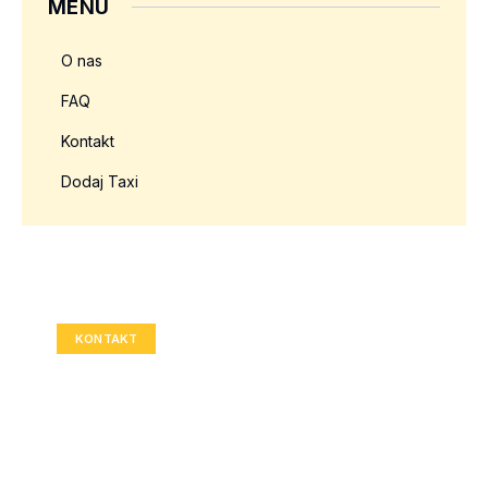
MENU
O nas
FAQ
Kontakt
Dodaj Taxi
Twoja reklama tutaj?
Rozmiar: 336x280 px
KONTAKT