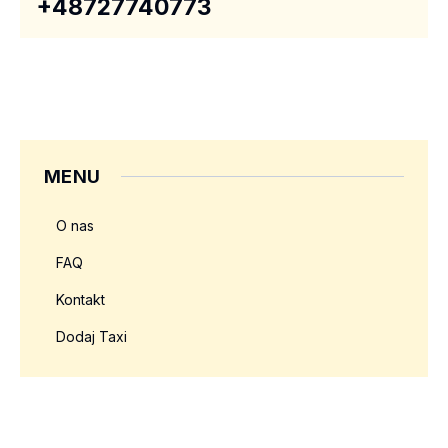
+48727740773
MENU
O nas
FAQ
Kontakt
Dodaj Taxi
Twoja reklama tutaj?
Rozmiar: 336x280 px