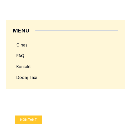
MENU
O nas
FAQ
Kontakt
Dodaj Taxi
Twoja reklama tutaj?
Rozmiar: 336x280 px
KONTAKT