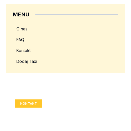
MENU
O nas
FAQ
Kontakt
Dodaj Taxi
Twoja reklama tutaj?
Rozmiar: 336x280 px
KONTAKT