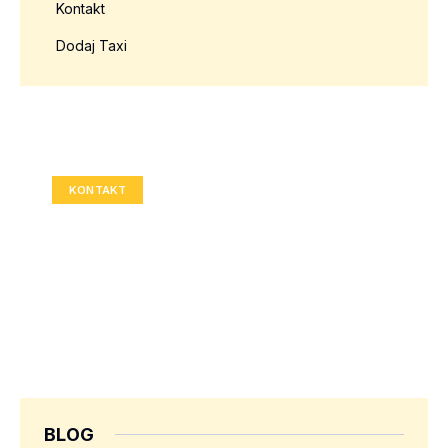
Kontakt
Dodaj Taxi
Twoja reklama tutaj?
Rozmiar: 336x280 px
KONTAKT
BLOG