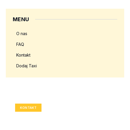
MENU
O nas
FAQ
Kontakt
Dodaj Taxi
Twoja reklama tutaj?
Rozmiar: 336x280 px
KONTAKT