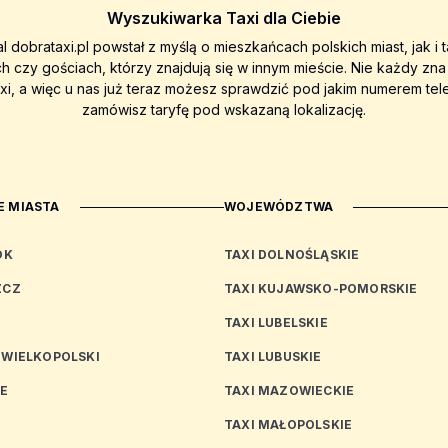
Wyszukiwarka Taxi dla Ciebie
al dobrataxi.pl powstał z myślą o mieszkańcach polskich miast, jak i 
ch czy gościach, którzy znajdują się w innym mieście. Nie każdy zn
axi, a więc u nas już teraz możesz sprawdzić pod jakim numerem tel
zamówisz taryfę pod wskazaną lokalizację.
 MIASTA
WOJEWÓDZTWA
OK
TAXI DOLNOŚLĄSKIE
ZCZ
TAXI KUJAWSKO-POMORSKIE
TAXI LUBELSKIE
 WIELKOPOLSKI
TAXI LUBUSKIE
CE
TAXI MAZOWIECKIE
TAXI MAŁOPOLSKIE