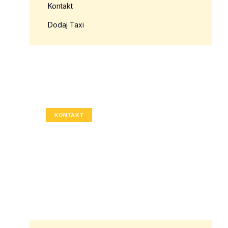
Kontakt
Dodaj Taxi
Twoja reklama tutaj?
Rozmiar: 336x280 px
KONTAKT