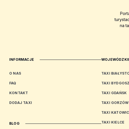
Port
turysta
na t
INFORMACJE
WOJEWÓDZKIE
O NAS
TAXI BIAŁYST
FAQ
TAXI BYDGOS
KONTAKT
TAXI GDAŃSK
DODAJ TAXI
TAXI GORZÓW
TAXI KATOWI
TAXI KIELCE
BLOG