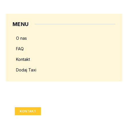
MENU
O nas
FAQ
Kontakt
Dodaj Taxi
Twoja reklama tutaj?
Rozmiar: 336x280 px
KONTAKT