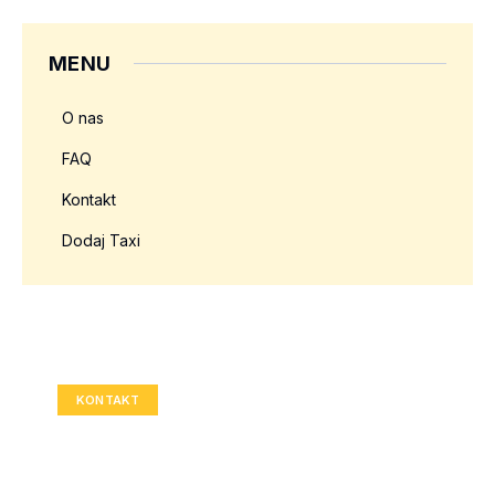
MENU
O nas
FAQ
Kontakt
Dodaj Taxi
Twoja reklama tutaj?
Rozmiar: 336x280 px
KONTAKT