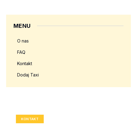
MENU
O nas
FAQ
Kontakt
Dodaj Taxi
Twoja reklama tutaj?
Rozmiar: 336x280 px
KONTAKT