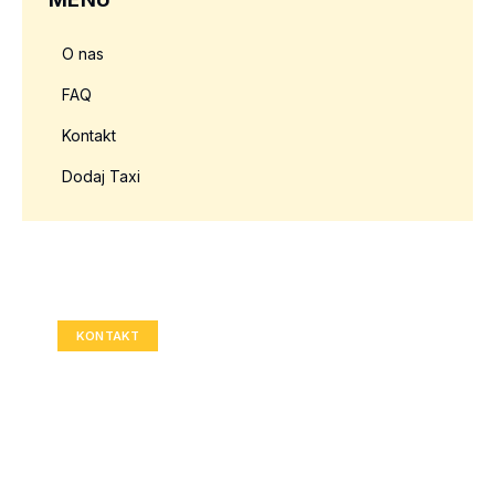
O nas
FAQ
Kontakt
Dodaj Taxi
Twoja reklama tutaj?
Rozmiar: 336x280 px
KONTAKT