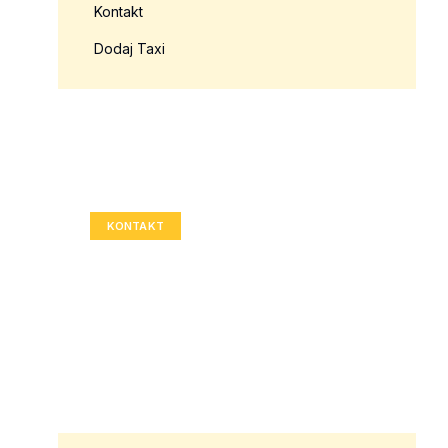
Kontakt
Dodaj Taxi
Twoja reklama tutaj?
Rozmiar: 336x280 px
KONTAKT