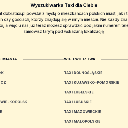
Wyszukiwarka Taxi dla Ciebie
al dobrataxi.pl powstał z myślą o mieszkańcach polskich miast, jak i 
ch czy gościach, którzy znajdują się w innym mieście. Nie każdy zn
axi, a więc u nas już teraz możesz sprawdzić pod jakim numerem tel
zamówisz taryfę pod wskazaną lokalizację.
 MIASTA
WOJEWÓDZTWA
OK
TAXI DOLNOŚLĄSKIE
ZCZ
TAXI KUJAWSKO-POMORSKIE
TAXI LUBELSKIE
 WIELKOPOLSKI
TAXI LUBUSKIE
CE
TAXI MAZOWIECKIE
TAXI MAŁOPOLSKIE