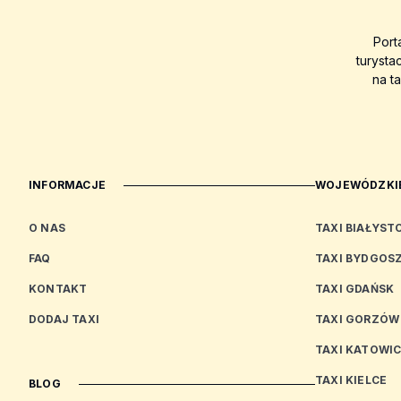
Port
turysta
na t
INFORMACJE
WOJEWÓDZKIE
O NAS
TAXI BIAŁYST
FAQ
TAXI BYDGOS
KONTAKT
TAXI GDAŃSK
DODAJ TAXI
TAXI GORZÓW
TAXI KATOWI
TAXI KIELCE
BLOG