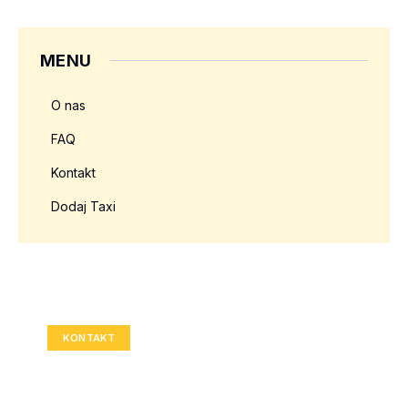
MENU
O nas
FAQ
Kontakt
Dodaj Taxi
Twoja reklama tutaj?
Rozmiar: 336x280 px
KONTAKT