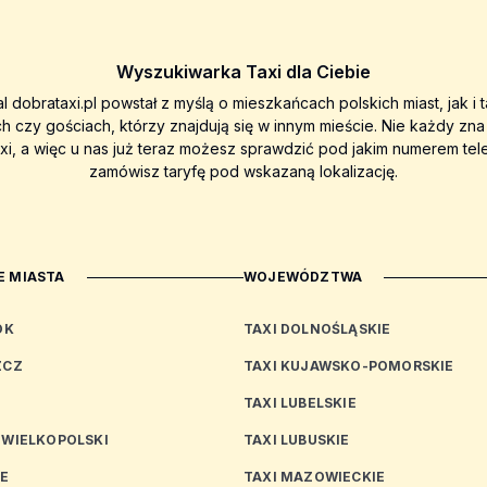
Wyszukiwarka Taxi dla Ciebie
al dobrataxi.pl powstał z myślą o mieszkańcach polskich miast, jak i 
ch czy gościach, którzy znajdują się w innym mieście. Nie każdy zn
axi, a więc u nas już teraz możesz sprawdzić pod jakim numerem tel
zamówisz taryfę pod wskazaną lokalizację.
 MIASTA
WOJEWÓDZTWA
OK
TAXI DOLNOŚLĄSKIE
ZCZ
TAXI KUJAWSKO-POMORSKIE
TAXI LUBELSKIE
 WIELKOPOLSKI
TAXI LUBUSKIE
CE
TAXI MAZOWIECKIE