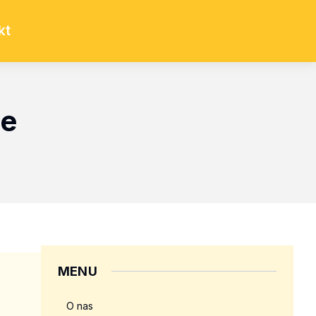
kt
ie
MENU
O nas