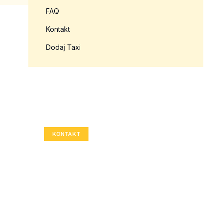
FAQ
Kontakt
Dodaj Taxi
Twoja reklama tutaj?
Rozmiar: 336x280 px
KONTAKT