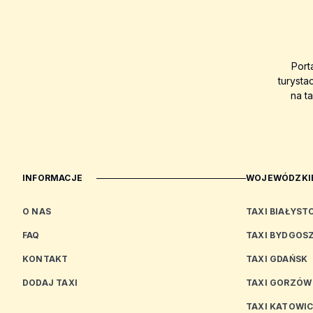
Port
turysta
na t
INFORMACJE
WOJEWÓDZKIE
O NAS
TAXI BIAŁYST
FAQ
TAXI BYDGOS
KONTAKT
TAXI GDAŃSK
DODAJ TAXI
TAXI GORZÓW
TAXI KATOWI