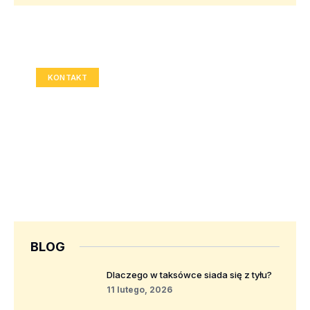
Twoja reklama tutaj?
Rozmiar: 336x280 px
KONTAKT
BLOG
Dlaczego w taksówce siada się z tyłu?
11 lutego, 2026