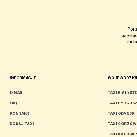
Port
turysta
na t
INFORMACJE
WOJEWÓDZKIE
O NAS
TAXI BIAŁYST
FAQ
TAXI BYDGOS
KONTAKT
TAXI GDAŃSK
DODAJ TAXI
TAXI GORZÓW
TAXI KATOWI