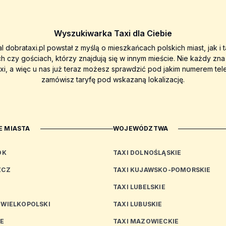
Wyszukiwarka Taxi dla Ciebie
al dobrataxi.pl powstał z myślą o mieszkańcach polskich miast, jak i 
ch czy gościach, którzy znajdują się w innym mieście. Nie każdy zn
axi, a więc u nas już teraz możesz sprawdzić pod jakim numerem tel
zamówisz taryfę pod wskazaną lokalizację.
 MIASTA
WOJEWÓDZTWA
OK
TAXI DOLNOŚLĄSKIE
ZCZ
TAXI KUJAWSKO-POMORSKIE
TAXI LUBELSKIE
 WIELKOPOLSKI
TAXI LUBUSKIE
CE
TAXI MAZOWIECKIE