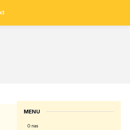
kt
ą
MENU
O nas