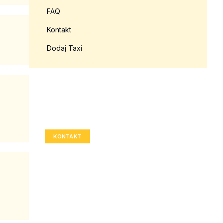
FAQ
Kontakt
Dodaj Taxi
Twoja reklama tutaj?
Rozmiar: 336x280 px
KONTAKT