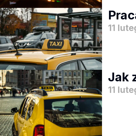
Prac
11 lut
Jak 
11 lut