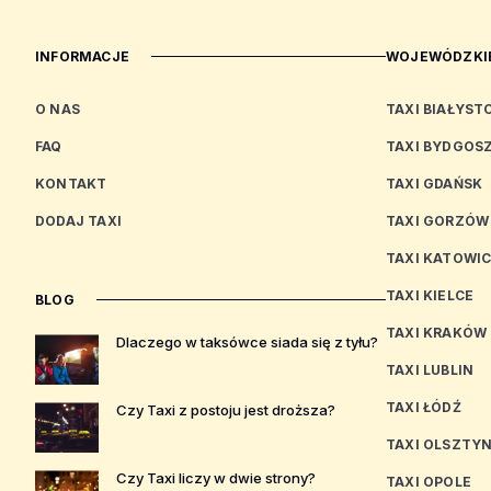
INFORMACJE
WOJEWÓDZKIE
O NAS
TAXI BIAŁYST
FAQ
TAXI BYDGOS
KONTAKT
TAXI GDAŃSK
DODAJ TAXI
TAXI GORZÓW
TAXI KATOWI
TAXI KIELCE
BLOG
TAXI KRAKÓW
Dlaczego w taksówce siada się z tyłu?
TAXI LUBLIN
TAXI ŁÓDŹ
Czy Taxi z postoju jest droższa?
TAXI OLSZTY
Czy Taxi liczy w dwie strony?
TAXI OPOLE