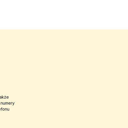
także
a numery
efonu