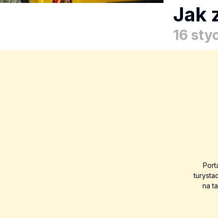
Jak 
16 sty
Port
turysta
na t