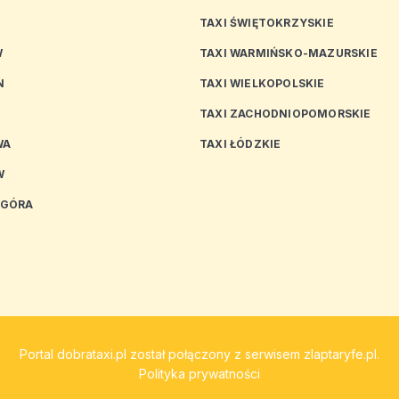
TAXI ŚWIĘTOKRZYSKIE
W
TAXI WARMIŃSKO-MAZURSKIE
N
TAXI WIELKOPOLSKIE
TAXI ZACHODNIOPOMORSKIE
WA
TAXI ŁÓDZKIE
W
 GÓRA
Portal
dobrataxi.pl
został połączony z serwisem
zlaptaryfe.pl
.
Polityka prywatności