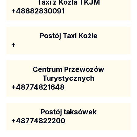
Taxi z Koźla TKJM
+48882830091
Postój Taxi Koźle
+
Centrum Przewozów
Turystycznych
+48774821648
Postój taksówek
+48774822200