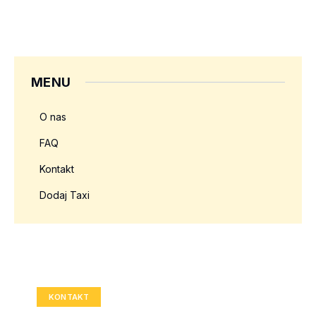
MENU
O nas
FAQ
Kontakt
Dodaj Taxi
Twoja reklama tutaj?
Rozmiar: 336x280 px
KONTAKT