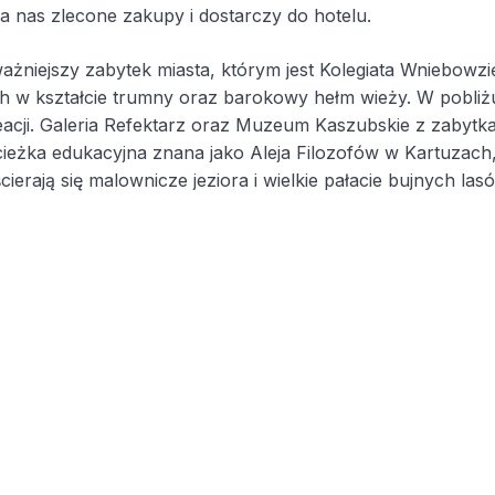
a nas zlecone zakupy i dostarczy do hotelu.
niejszy zabytek miasta, którym jest Kolegiata Wniebowzi
 w kształcie trumny oraz barokowy hełm wieży. W pobliżu k
acji. Galeria Refektarz oraz Muzeum Kaszubskie z zabytkami
 ścieżka edukacyjna znana jako Aleja Filozofów w Kartuza
rają się malownicze jeziora i wielkie pałacie bujnych las