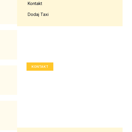
Kontakt
Dodaj Taxi
Twoja reklama tutaj?
Rozmiar: 336x280 px
KONTAKT