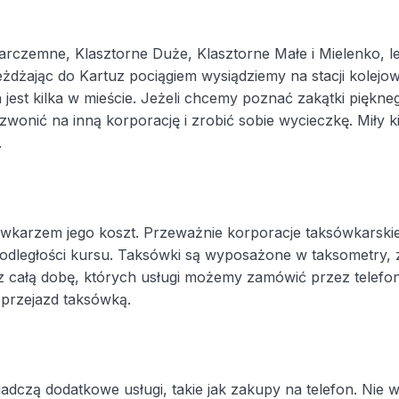
rczemne, Klasztorne Duże, Klasztorne Małe i Mielenko, l
żdżając do Kartuz pociągiem wysiądziemy na stacji kolejow
 jest kilka w mieście. Jeżeli chcemy poznać zakątki piękn
onić na inną korporację i zrobić sobie wycieczkę. Miły ki
.
sówkarzem jego koszt. Przeważnie korporacje taksówkarski
 odległości kursu. Taksówki są wyposażone w taksometry,
z całą dobę, których usługi możemy zamówić przez telefon
a przejazd taksówką.
iadczą dodatkowe usługi, takie jak zakupy na telefon. Ni