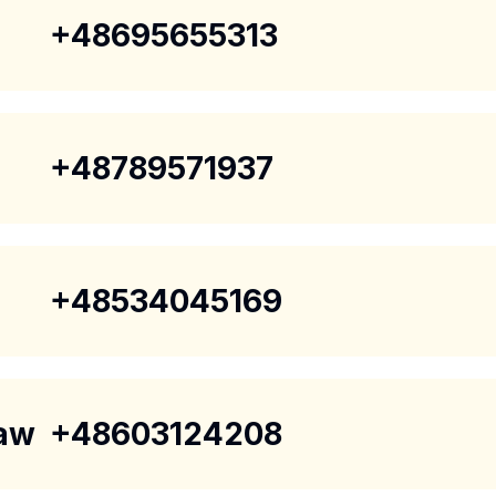
+48695655313
+48789571937
+48534045169
ław
+48603124208