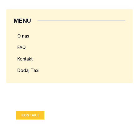
MENU
O nas
FAQ
Kontakt
Dodaj Taxi
Twoja reklama tutaj?
Rozmiar: 336x280 px
KONTAKT