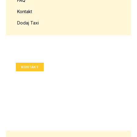
FAQ
Kontakt
Dodaj Taxi
Twoja reklama tutaj?
Rozmiar: 336x280 px
KONTAKT