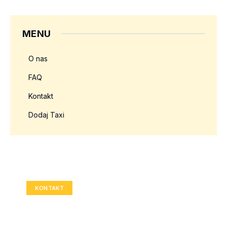
MENU
O nas
FAQ
Kontakt
Dodaj Taxi
Twoja reklama tutaj?
Rozmiar: 336x280 px
KONTAKT