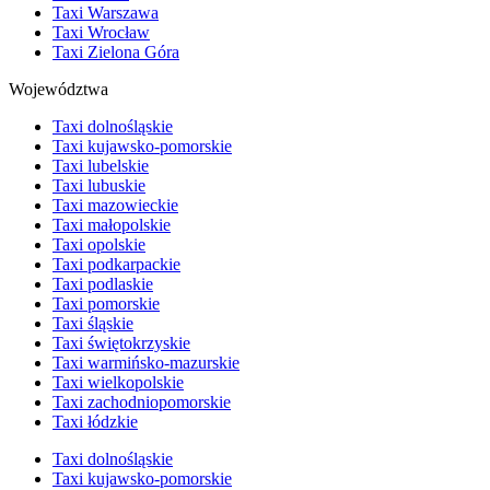
Taxi Warszawa
Taxi Wrocław
Taxi Zielona Góra
Województwa
Taxi dolnośląskie
Taxi kujawsko-pomorskie
Taxi lubelskie
Taxi lubuskie
Taxi mazowieckie
Taxi małopolskie
Taxi opolskie
Taxi podkarpackie
Taxi podlaskie
Taxi pomorskie
Taxi śląskie
Taxi świętokrzyskie
Taxi warmińsko-mazurskie
Taxi wielkopolskie
Taxi zachodniopomorskie
Taxi łódzkie
Taxi dolnośląskie
Taxi kujawsko-pomorskie