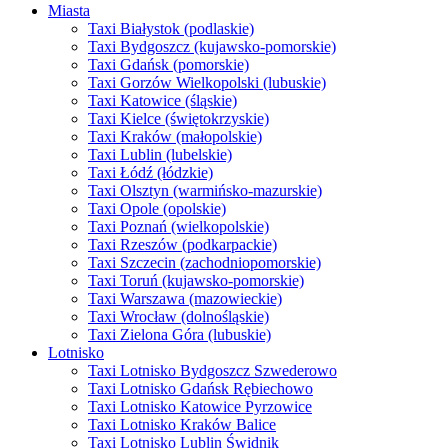
Miasta
Taxi Białystok (podlaskie)
Taxi Bydgoszcz (kujawsko-pomorskie)
Taxi Gdańsk (pomorskie)
Taxi Gorzów Wielkopolski (lubuskie)
Taxi Katowice (śląskie)
Taxi Kielce (świętokrzyskie)
Taxi Kraków (małopolskie)
Taxi Lublin (lubelskie)
Taxi Łódź (łódzkie)
Taxi Olsztyn (warmińsko-mazurskie)
Taxi Opole (opolskie)
Taxi Poznań (wielkopolskie)
Taxi Rzeszów (podkarpackie)
Taxi Szczecin (zachodniopomorskie)
Taxi Toruń (kujawsko-pomorskie)
Taxi Warszawa (mazowieckie)
Taxi Wrocław (dolnośląskie)
Taxi Zielona Góra (lubuskie)
Lotnisko
Taxi Lotnisko Bydgoszcz Szwederowo
Taxi Lotnisko Gdańsk Rębiechowo
Taxi Lotnisko Katowice Pyrzowice
Taxi Lotnisko Kraków Balice
Taxi Lotnisko Lublin Świdnik