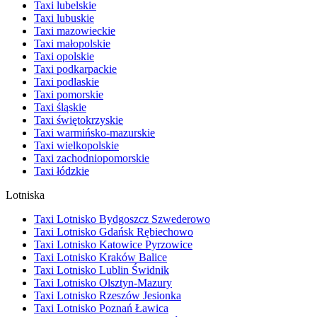
Taxi lubelskie
Taxi lubuskie
Taxi mazowieckie
Taxi małopolskie
Taxi opolskie
Taxi podkarpackie
Taxi podlaskie
Taxi pomorskie
Taxi śląskie
Taxi świętokrzyskie
Taxi warmińsko-mazurskie
Taxi wielkopolskie
Taxi zachodniopomorskie
Taxi łódzkie
Lotniska
Taxi Lotnisko Bydgoszcz Szwederowo
Taxi Lotnisko Gdańsk Rębiechowo
Taxi Lotnisko Katowice Pyrzowice
Taxi Lotnisko Kraków Balice
Taxi Lotnisko Lublin Świdnik
Taxi Lotnisko Olsztyn-Mazury
Taxi Lotnisko Rzeszów Jesionka
Taxi Lotnisko Poznań Ławica