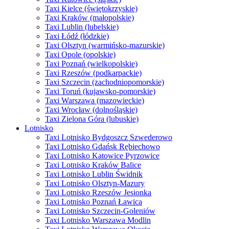
Taxi Kielce (świętokrzyskie)
Taxi Kraków (małopolskie)
Taxi Lublin (lubelskie)
Taxi Łódź (łódzkie)
Taxi Olsztyn (warmińsko-mazurskie)
Taxi Opole (opolskie)
Taxi Poznań (wielkopolskie)
Taxi Rzeszów (podkarpackie)
Taxi Szczecin (zachodniopomorskie)
Taxi Toruń (kujawsko-pomorskie)
Taxi Warszawa (mazowieckie)
Taxi Wrocław (dolnośląskie)
Taxi Zielona Góra (lubuskie)
Lotnisko
Taxi Lotnisko Bydgoszcz Szwederowo
Taxi Lotnisko Gdańsk Rębiechowo
Taxi Lotnisko Katowice Pyrzowice
Taxi Lotnisko Kraków Balice
Taxi Lotnisko Lublin Świdnik
Taxi Lotnisko Olsztyn-Mazury
Taxi Lotnisko Rzeszów Jesionka
Taxi Lotnisko Poznań Ławica
Taxi Lotnisko Szczecin-Goleniów
Taxi Lotnisko Warszawa Modlin