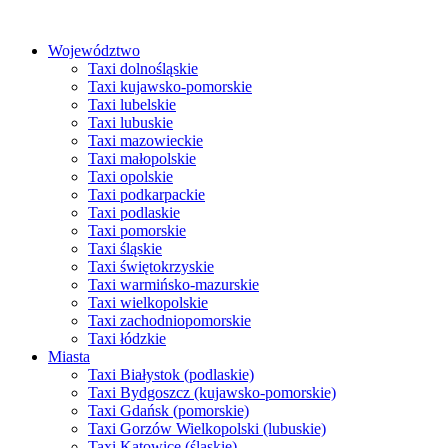
Przejdź
do
Województwo
treści
Taxi dolnośląskie
Taxi kujawsko-pomorskie
Taxi lubelskie
Taxi lubuskie
Taxi mazowieckie
Taxi małopolskie
Taxi opolskie
Taxi podkarpackie
Taxi podlaskie
Taxi pomorskie
Taxi śląskie
Taxi świętokrzyskie
Taxi warmińsko-mazurskie
Taxi wielkopolskie
Taxi zachodniopomorskie
Taxi łódzkie
Miasta
Taxi Białystok (podlaskie)
Taxi Bydgoszcz (kujawsko-pomorskie)
Taxi Gdańsk (pomorskie)
Taxi Gorzów Wielkopolski (lubuskie)
Taxi Katowice (śląskie)