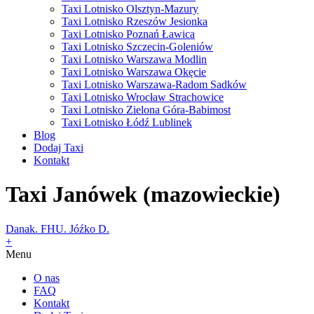
Taxi Lotnisko Olsztyn-Mazury
Taxi Lotnisko Rzeszów Jesionka
Taxi Lotnisko Poznań Ławica
Taxi Lotnisko Szczecin-Goleniów
Taxi Lotnisko Warszawa Modlin
Taxi Lotnisko Warszawa Okęcie
Taxi Lotnisko Warszawa-Radom Sadków
Taxi Lotnisko Wrocław Strachowice
Taxi Lotnisko Zielona Góra-Babimost
Taxi Lotnisko Łódź Lublinek
Blog
Dodaj Taxi
Kontakt
Taxi Janówek (mazowieckie)
Danak. FHU. Jóźko D.
+
Menu
O nas
FAQ
Kontakt