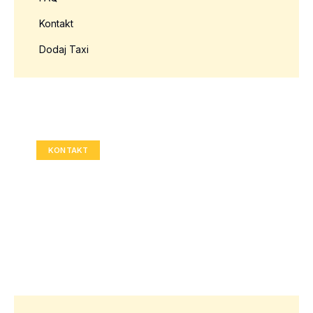
Kontakt
Dodaj Taxi
Twoja reklama tutaj?
Rozmiar: 336x280 px
KONTAKT