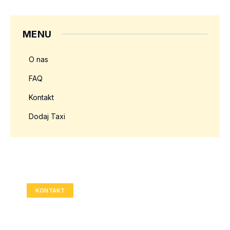
MENU
O nas
FAQ
Kontakt
Dodaj Taxi
Twoja reklama tutaj?
Rozmiar: 336x280 px
KONTAKT