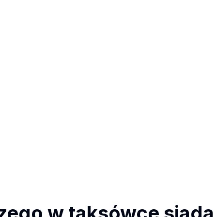
zego w taksówce siada s