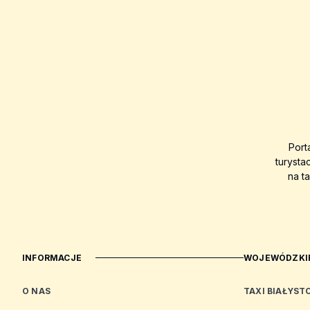
Port
turysta
na t
INFORMACJE
WOJEWÓDZKIE
O NAS
TAXI BIAŁYST