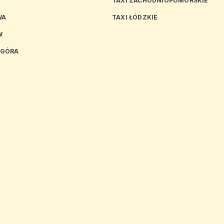
TAXI ZACHODNIOPOMORSKIE
WA
TAXI ŁÓDZKIE
W
 GÓRA