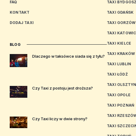
FAQ
TAXI BYDGOS
KONTAKT
TAXI GDAŃSK
DODAJ TAXI
TAXI GORZÓW
TAXI KATOWI
TAXI KIELCE
BLOG
TAXI KRAKÓW
Dlaczego w taksówce siada się z tyłu?
TAXI LUBLIN
TAXI ŁÓDŹ
TAXI OLSZTY
Czy Taxi z postoju jest droższa?
TAXI OPOLE
TAXI POZNAŃ
TAXI RZESZÓ
Czy Taxi liczy w dwie strony?
TAXI SZCZECI