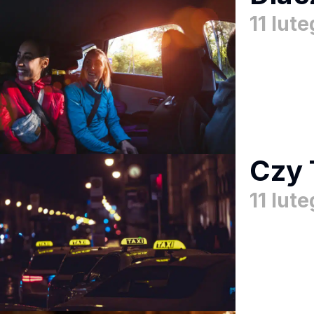
11 lut
Czy 
11 lut