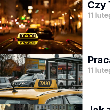
Czy 
11 lut
Prac
11 lut
Jak 