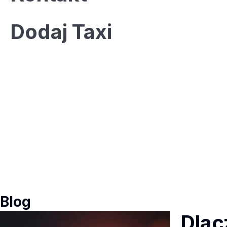
Dodaj Taxi
Twoja reklama tutaj?
Rozmiar: 336x280 px
KONTAKT
Blog
Dlac