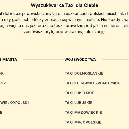
Wyszukiwarka Taxi dla Ciebie
al dobrataxi.pl powstał z myślą o mieszkańcach polskich miast, jak i 
ch czy gościach, którzy znajdują się w innym mieście. Nie każdy zn
axi, a więc u nas już teraz możesz sprawdzić pod jakim numerem tel
zamówisz taryfę pod wskazaną lokalizację.
 MIASTA
WOJEWÓDZTWA
OK
TAXI DOLNOŚLĄSKIE
ZCZ
TAXI KUJAWSKO-POMORSKIE
TAXI LUBELSKIE
 WIELKOPOLSKI
TAXI LUBUSKIE
CE
TAXI MAZOWIECKIE
TAXI MAŁOPOLSKIE