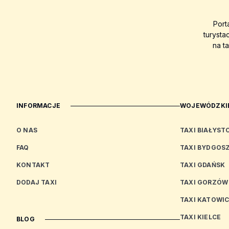
Port
turysta
na t
INFORMACJE
WOJEWÓDZKIE
O NAS
TAXI BIAŁYST
FAQ
TAXI BYDGOS
KONTAKT
TAXI GDAŃSK
DODAJ TAXI
TAXI GORZÓW
TAXI KATOWI
TAXI KIELCE
BLOG