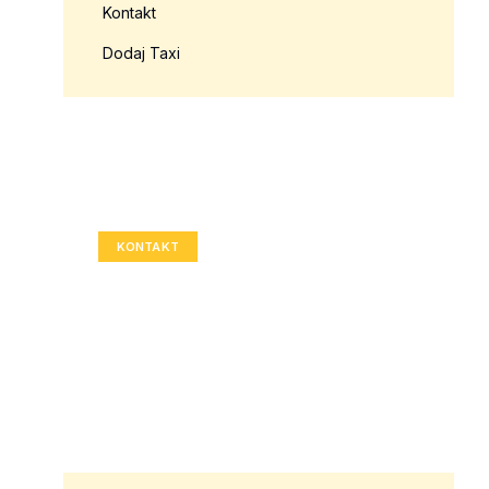
Kontakt
Dodaj Taxi
Twoja reklama tutaj?
Rozmiar: 336x280 px
KONTAKT