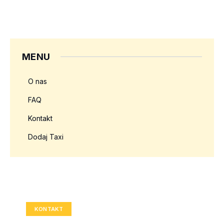
MENU
O nas
FAQ
Kontakt
Dodaj Taxi
Twoja reklama tutaj?
Rozmiar: 336x280 px
KONTAKT