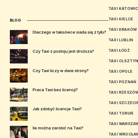
TAXI KATOWI
TAXI KIELCE
BLOG
TAXI KRAKÓW
Dlaczego w taksówce siada się z tyłu?
TAXI LUBLIN
TAXI ŁÓDŹ
Czy Taxi z postoju jest droższa?
TAXI OLSZTY
Czy Taxi liczy w dwie strony?
TAXI OPOLE
TAXI POZNAŃ
Praca Taxi bez licencji?
TAXI RZESZÓ
TAXI SZCZECI
Jak zdobyć licencje Taxi?
TAXI TORUŃ
TAXI WARSZA
Ile można zarobić na Taxi?
TAXI WROCŁA