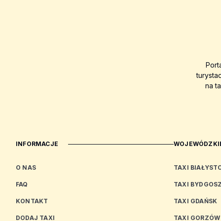
Port
turysta
na t
INFORMACJE
WOJEWÓDZKIE
O NAS
TAXI BIAŁYST
FAQ
TAXI BYDGOS
KONTAKT
TAXI GDAŃSK
DODAJ TAXI
TAXI GORZÓW