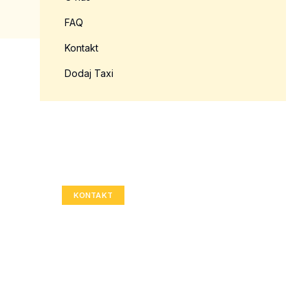
FAQ
Kontakt
Dodaj Taxi
Twoja reklama tutaj?
Rozmiar: 336x280 px
KONTAKT