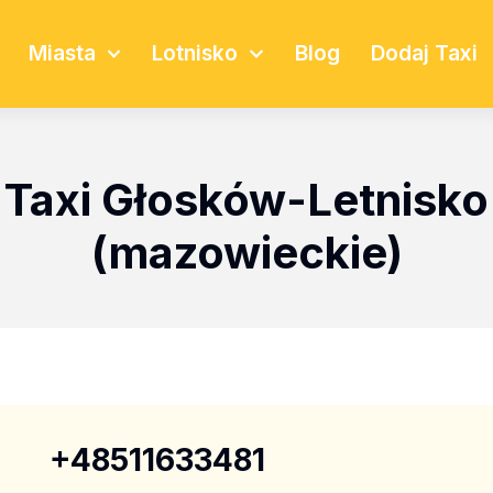
Miasta
Lotnisko
Blog
Dodaj Taxi
Taxi Głosków-Letnisko
(mazowieckie)
+48511633481