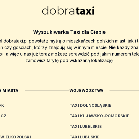
Wyszukiwarka Taxi dla Ciebie
al dobrataxi.pl powstał z myślą o mieszkańcach polskich miast, jak i 
ch czy gościach, którzy znajdują się w innym mieście. Nie każdy zn
axi, a więc u nas już teraz możesz sprawdzić pod jakim numerem tel
zamówisz taryfę pod wskazaną lokalizację.
 MIASTA
WOJEWÓDZTWA
OK
TAXI DOLNOŚLĄSKIE
ZCZ
TAXI KUJAWSKO-POMORSKIE
TAXI LUBELSKIE
 WIELKOPOLSKI
TAXI LUBUSKIE