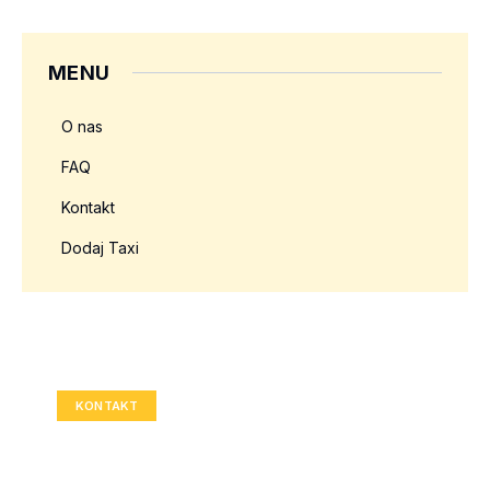
MENU
O nas
FAQ
Kontakt
Dodaj Taxi
Twoja reklama tutaj?
Rozmiar: 336x280 px
KONTAKT