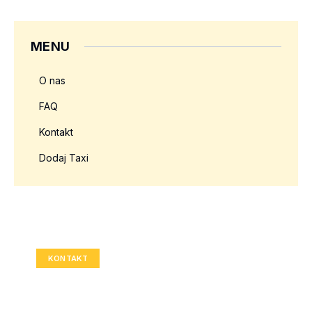
MENU
O nas
FAQ
Kontakt
Dodaj Taxi
Twoja reklama tutaj?
Rozmiar: 336x280 px
KONTAKT