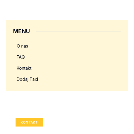
MENU
O nas
FAQ
Kontakt
Dodaj Taxi
Twoja reklama tutaj?
Rozmiar: 336x280 px
KONTAKT