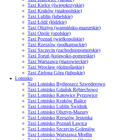
Taxi Kielce (świętokrzyskie)
Taxi Kraków (małopolskie)
Taxi Lublin (lubelskie)
Taxi Łódź (łódzkie)
Taxi Olsztyn (warmińsko-mazurskie)
Taxi Opole (opolskie)
Taxi Poznań (wielkopolskie)
Taxi Rzeszów (podkarpackie)
Taxi Szczecin (zachodniopomorskie)
Taxi Toruń (kujawsko-pomorskie)
Taxi Warszawa (mazowieckie)
Taxi Wrocław (dolnośląskie)
Taxi Zielona Góra (lubuskie)
Lotnisko
Taxi Lotnisko Bydgoszcz Szwederowo
Taxi Lotnisko Gdańsk Rębiechowo
Taxi Lotnisko Katowice Pyrzowice
Taxi Lotnisko Kraków Balice
Taxi Lotnisko Lublin Świdnik
Taxi Lotnisko Olsztyn-Mazury
Taxi Lotnisko Rzeszów Jesionka
Taxi Lotnisko Poznań Ławica
Taxi Lotnisko Szczecin-Goleniów
Taxi Lotnisko Warszawa Modlin