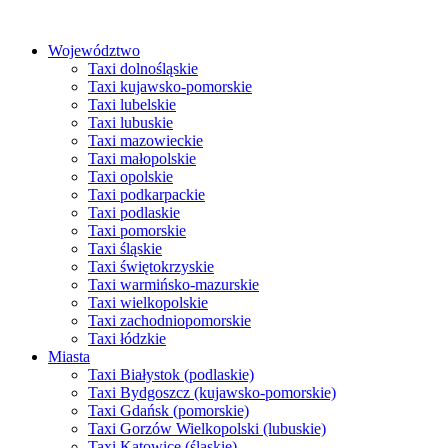
Przejdź
do
Województwo
treści
Taxi dolnośląskie
Taxi kujawsko-pomorskie
Taxi lubelskie
Taxi lubuskie
Taxi mazowieckie
Taxi małopolskie
Taxi opolskie
Taxi podkarpackie
Taxi podlaskie
Taxi pomorskie
Taxi śląskie
Taxi świętokrzyskie
Taxi warmińsko-mazurskie
Taxi wielkopolskie
Taxi zachodniopomorskie
Taxi łódzkie
Miasta
Taxi Białystok (podlaskie)
Taxi Bydgoszcz (kujawsko-pomorskie)
Taxi Gdańsk (pomorskie)
Taxi Gorzów Wielkopolski (lubuskie)
Taxi Katowice (śląskie)