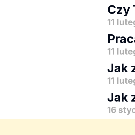
Czy 
11 lut
Prac
11 lut
Jak 
11 lut
Jak 
16 sty