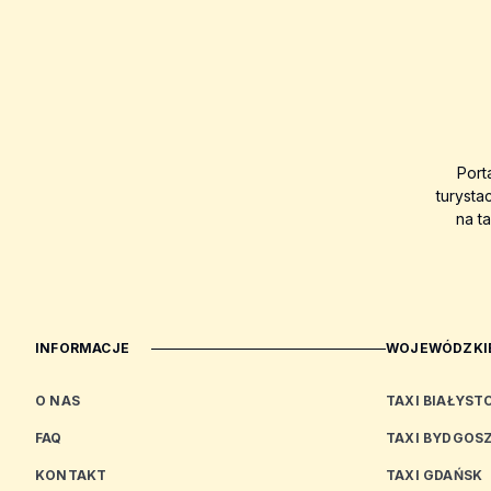
Port
turysta
na t
INFORMACJE
WOJEWÓDZKIE
O NAS
TAXI BIAŁYST
FAQ
TAXI BYDGOS
KONTAKT
TAXI GDAŃSK