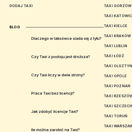
DODAJ TAXI
TAXI GORZÓW
TAXI KATOWI
TAXI KIELCE
BLOG
TAXI KRAKÓW
Dlaczego w taksówce siada się z tyłu?
TAXI LUBLIN
TAXI ŁÓDŹ
Czy Taxi z postoju jest droższa?
TAXI OLSZTY
Czy Taxi liczy w dwie strony?
TAXI OPOLE
TAXI POZNAŃ
Praca Taxi bez licencji?
TAXI RZESZÓ
TAXI SZCZECI
Jak zdobyć licencje Taxi?
TAXI TORUŃ
TAXI WARSZA
Ile można zarobić na Taxi?