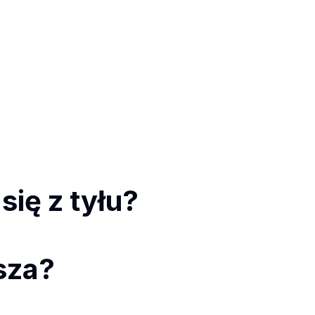
ię z tyłu?
ższa?