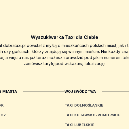
Wyszukiwarka Taxi dla Ciebie
al dobrataxi.pl powstał z myślą o mieszkańcach polskich miast, jak i 
ch czy gościach, którzy znajdują się w innym mieście. Nie każdy zn
axi, a więc u nas już teraz możesz sprawdzić pod jakim numerem tel
zamówisz taryfę pod wskazaną lokalizację.
 MIASTA
WOJEWÓDZTWA
OK
TAXI DOLNOŚLĄSKIE
ZCZ
TAXI KUJAWSKO-POMORSKIE
TAXI LUBELSKIE